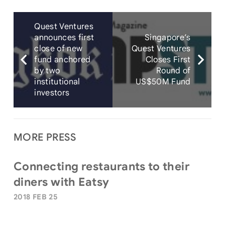
Quest Ventures
announces first
Singapore’s
close of new
Quest Ventures
fund anchored
Closes First
by two
Round of
institutional
US$50M Fund
investors
MORE PRESS
Connecting restaurants to their
diners with Eatsy
2018 FEB 25