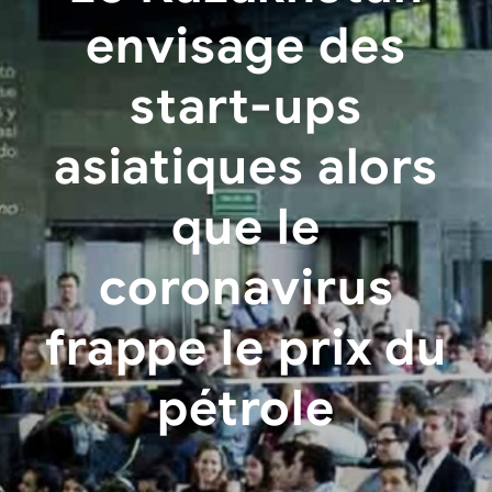
envisage des
start-ups
asiatiques alors
que le
coronavirus
frappe le prix du
pétrole