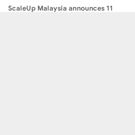
ScaleUp Malaysia announces 11
investments in its Cohort 3
2022 MAR 02
Ho Chi Minh City joins Singapore’s
network of innovation hubs
2019 JUL 18
Terms of Use
|
Privacy Policy
|
Sitemap
© Quest Ventures. All Rights Reserved.