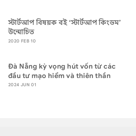
স্টার্টআপ বিষয়ক বই ‘স্টার্টআপ কিংডম’
উন্মোচিত
2020 FEB 10
Đà Nẵng kỳ vọng hút vốn từ các
đầu tư mạo hiểm và thiên thần
2024 JUN 01
Terms of Use
|
Privacy Policy
|
Sitemap