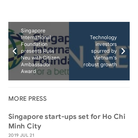
Singapore
International
Technology
Foundation
investors
presents Russ
spurred by
Neu with Citizen
Vietnam’s
Ambassador
robust growth
Award
MORE PRESS
Singapore start-ups set for Ho Chi
Minh City
2019 JUL 21